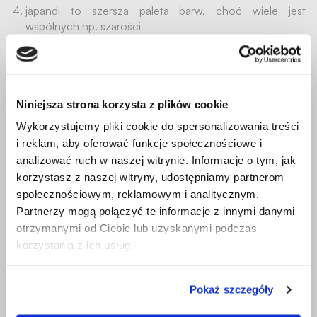
japandi to szersza paleta barw, choć wiele jest
wspólnych np. szarości
ratanowe dodatki są typowe dla stylu japandi
Bez wątpienia oba style oddają hołd minimalizmowi, choć
każdy w odmienny sposób. Zarówno styl Japandi, jak i
Niniejsza strona korzysta z plików cookie
Scandi sprzyjają odpoczynkowi i odnalezieniu harmonii
Wykorzystujemy pliki cookie do spersonalizowania treści
oraz równowagi. Trzeba przyznać, że wybór Macieja
Maniewskiego jest odważny i niesztampowy.
i reklam, aby oferować funkcje społecznościowe i
analizować ruch w naszej witrynie. Informacje o tym, jak
korzystasz z naszej witryny, udostępniamy partnerom
społecznościowym, reklamowym i analitycznym.
Partnerzy mogą połączyć te informacje z innymi danymi
otrzymanymi od Ciebie lub uzyskanymi podczas
korzystania z ich usług.
Pokaż szczegóły