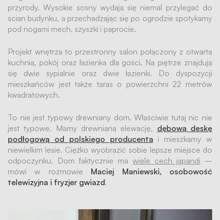
przyrody. Wysokie sosny wydają się niemal przylegać do
ścian budynku, a przechadzając się po ogrodzie spotykamy
pod nogami mech, szyszki i paprocie.
Projekt wnętrza to przestronny salon połączony z otwartą
kuchnią, pokój oraz łazienka dla gości. Na piętrze znajdują
się dwie sypialnie oraz dwie łazienki. Do dyspozycji
mieszkańców jest także taras o powierzchni 22 metrów
kwadratowych.
To nie jest typowy drewniany dom. Właściwie tutaj nic nie
jest typowe. Mamy drewnianą elewację,
dębową deskę
podłogową od polskiego producenta
i mieszkamy w
niewielkim lesie. Ciężko wyobrazić sobie lepsze miejsce do
odpoczynku.
Dom faktycznie ma
wiele cech japandi
–
mówi w rozmowie
Maciej Maniewski, osobowość
telewizyjna i fryzjer gwiazd
.