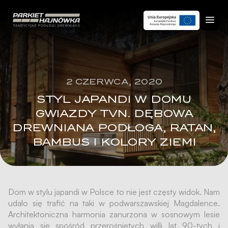
2 CZERWCA, 2020
STYL JAPANDI W DOMU
GWIAZDY TVN. DĘBOWA
DREWNIANA PODŁOGA, RATAN,
BAMBUS I KOLORY ZIEMI
Dom w stylu japandi w Polsce to nie jest częsty widok. Nam
udało się trafić na taki w podwarszawskiej Magdalence.
Architektoniczna harmonia zanurzona w sosnowym lesie
wyłania się spośród przerośniętych willi lat 90-tych i