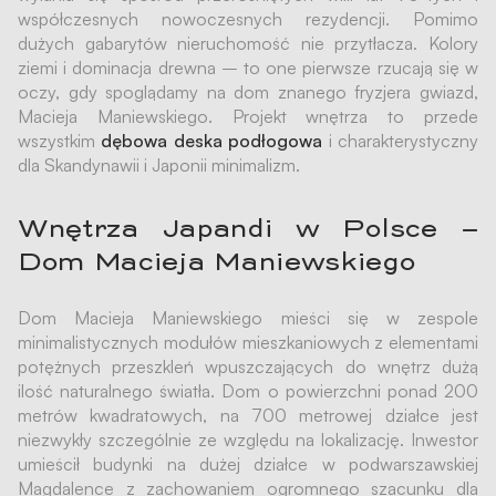
współczesnych nowoczesnych rezydencji. Pomimo
dużych gabarytów nieruchomość nie przytłacza. Kolory
ziemi i dominacja drewna – to one pierwsze rzucają się w
oczy, gdy spoglądamy na dom znanego fryzjera gwiazd,
Macieja Maniewskiego. Projekt wnętrza to przede
wszystkim
dębowa deska podłogowa
i charakterystyczny
dla Skandynawii i Japonii minimalizm.
Wnętrza Japandi w Polsce –
Dom Macieja Maniewskiego
Dom Macieja Maniewskiego mieści się w zespole
minimalistycznych modułów mieszkaniowych z elementami
potężnych przeszkleń wpuszczających do wnętrz dużą
ilość naturalnego światła. Dom o powierzchni ponad 200
metrów kwadratowych, na 700 metrowej działce jest
niezwykły szczególnie ze względu na lokalizację. Inwestor
umieścił budynki na dużej działce w podwarszawskiej
Magdalence z zachowaniem ogromnego szacunku dla