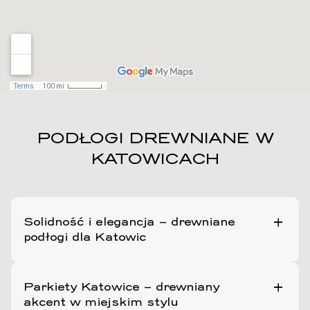
PODŁOGI DREWNIANE W
KATOWICACH
Solidność i elegancja – drewniane
podłogi dla Katowic
Katowice to miasto o przemysłowych korzeniach i
Parkiety Katowice – drewniany
nowoczesnym obliczu. Nasze podłogi drewniane
akcent w miejskim stylu
świetnie wpisują się w industrialny styl wnętrz, ale