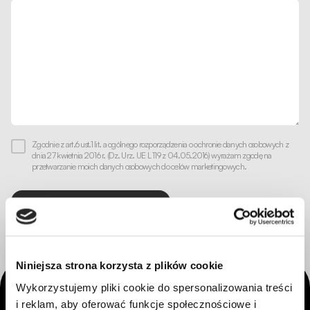
Zgodnie z art.6 ust.1 lit. a ogólnego rozporządzenia o ochronie danych osobowych z
dnia 27 kwietnia 2016 r. (Dz. Urz. UE L 119 z 04.05.2016) wyrażam zgodę na
przetwarzanie moich danych osobowych do celów marketingowych.
Niniejsza strona korzysta z plików cookie
Wykorzystujemy pliki cookie do spersonalizowania treści
i reklam, aby oferować funkcje społecznościowe i