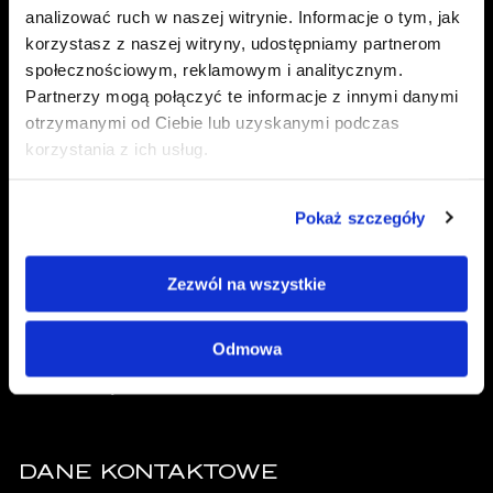
analizować ruch w naszej witrynie. Informacje o tym, jak
korzystasz z naszej witryny, udostępniamy partnerom
społecznościowym, reklamowym i analitycznym.
Partnerzy mogą połączyć te informacje z innymi danymi
otrzymanymi od Ciebie lub uzyskanymi podczas
NASZE PRODUKTY
korzystania z ich usług.
Konfigurator Floori
Blog
Pokaż szczegóły
O nas
Pliki do pobrania – Katalogi
Zezwól na wszystkie
DANE TELEADRESOWE
Odmowa
ul. 3 Maja 51
17-200 Hajnówka
DANE KONTAKTOWE