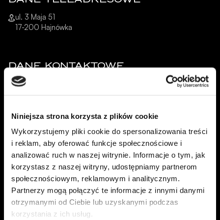
ul. 3 Maja 51
17-200 Hajnówka
DANE KONTAKTOWE
85 873 23 75, +48 785 042 530
parkiethajnowka@parkiethajnowka.pl
Niniejsza strona korzysta z plików cookie
Wykorzystujemy pliki cookie do spersonalizowania treści
i reklam, aby oferować funkcje społecznościowe i
analizować ruch w naszej witrynie. Informacje o tym, jak
korzystasz z naszej witryny, udostępniamy partnerom
społecznościowym, reklamowym i analitycznym.
Partnerzy mogą połączyć te informacje z innymi danymi
otrzymanymi od Ciebie lub uzyskanymi podczas
korzystania z ich usług.