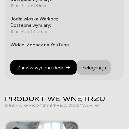
15 x 190 x 800mm
Jodła włoska Warkocz
Dostępne wymiary:
15 x 190 x 550mm
Wideo:
Zobacz na YouTube
Zamów wycenę deski
Pielęgnacja
PRODUKT WE WNĘTRZU
DESKA WYKORZYSTANA ZOSTAŁA W: