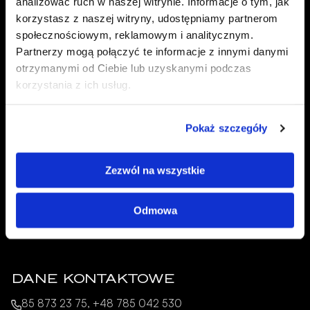
analizować ruch w naszej witrynie. Informacje o tym, jak
korzystasz z naszej witryny, udostępniamy partnerom
społecznościowym, reklamowym i analitycznym.
Partnerzy mogą połączyć te informacje z innymi danymi
otrzymanymi od Ciebie lub uzyskanymi podczas
NASZE PRODUKTY
korzystania z ich usług.
Konfigurator Floori
Blog
O nas
Pokaż szczegóły
Pliki do pobrania – Katalogi
Zezwól na wszystkie
DANE TELEADRESOWE
ul. 3 Maja 51
Odmowa
17-200 Hajnówka
DANE KONTAKTOWE
85 873 23 75, +48 785 042 530