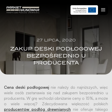
27 LIPCA, 2020
ZAKUP DESKI PODŁOGOWEJ
BEZPOŚREDNIO U
PRODUCENTA
Cena deski podłogowej
nie należy do najniższych, więc
wiele osób zastanawia się nad zakupem bezpośrednio u
producenta. W grę wchodzi obniżanie ceny o 15%, a może
o wiele więcej? Zdecydowana większość polskich
producentów podłóg drewnianych
nie oferuje takiego