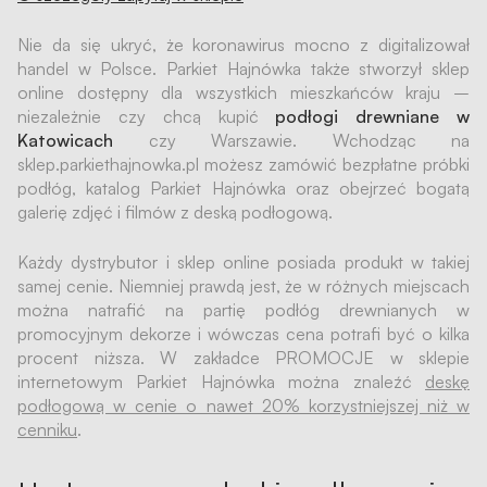
Nie da się ukryć, że koronawirus mocno z digitalizował
handel w Polsce. Parkiet Hajnówka także stworzył sklep
online dostępny dla wszystkich mieszkańców kraju –
niezależnie czy chcą kupić
podłogi drewniane w
Katowicach
czy Warszawie. Wchodząc na
sklep.parkiethajnowka.pl możesz zamówić bezpłatne próbki
podłóg, katalog Parkiet Hajnówka oraz obejrzeć bogatą
galerię zdjęć i filmów z deską podłogową.
Każdy dystrybutor i sklep online posiada produkt w takiej
samej cenie. Niemniej prawdą jest, że w różnych miejscach
można natrafić na partię podłóg drewnianych w
promocyjnym dekorze i wówczas cena potrafi być o kilka
procent niższa. W zakładce PROMOCJE w sklepie
internetowym Parkiet Hajnówka można znaleźć
deskę
podłogową w cenie o nawet 20% korzystniejszej niż w
cenniku
.