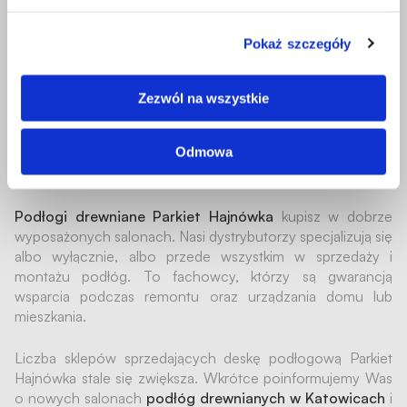
Pokaż szczegóły
Zezwól na wszystkie
Podłoga drewniana Parkiet
Odmowa
Hajnówka – sprawdź listę sklepów
Podłogi drewniane Parkiet Hajnówka
kupisz w dobrze
wyposażonych salonach. Nasi dystrybutorzy specjalizują się
albo wyłącznie, albo przede wszystkim w sprzedaży i
montażu podłóg. To fachowcy, którzy są gwarancją
wsparcia podczas remontu oraz urządzania domu lub
mieszkania.
Liczba sklepów sprzedających deskę podłogową Parkiet
Hajnówka stale się zwiększa. Wkrótce poinformujemy Was
o nowych salonach
podłóg drewnianych w Katowicach
i